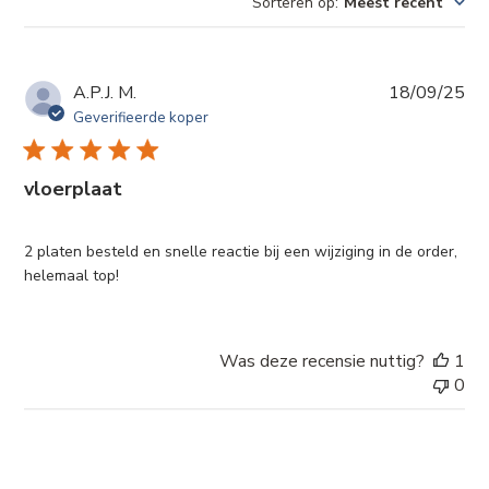
Sorteren op
:
Meest recent
zoeken
Pub
A.P.J. M.
18/09/25
Geverifieerde koper
vloerplaat
2 platen besteld en snelle reactie bij een wijziging in de order,
helemaal top!
Was deze recensie nuttig?
1
0