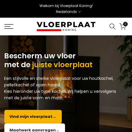
Welkom bij Vloerplaat Koning!
Nederlands
0
Bescherm uw vloer
met de
juiste vloerplaat
Een stijlvolle en sterke vloerplaat voor uw houtkachel,
pelletkachel of open haard.
Kies hieronder uw type kachel. Wij helpen u vervolgens
met de juiste vorm en maat.
Vind mijn vloerplaat
→
Maatwerk aanvragen
→