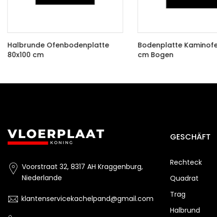
Halbrunde Ofenbodenplatte
Bodenplatte Kaminofe
80x100 cm
cm Bogen
€82,00 EUR
€89,00 EUR
GESCHÄFT
Rechteck
Voorstraat 32, 8317 AH Kraggenburg,
Niederlande
Quadrat
Trag
klantenservicekachelpand@gmail.com
Halbrund