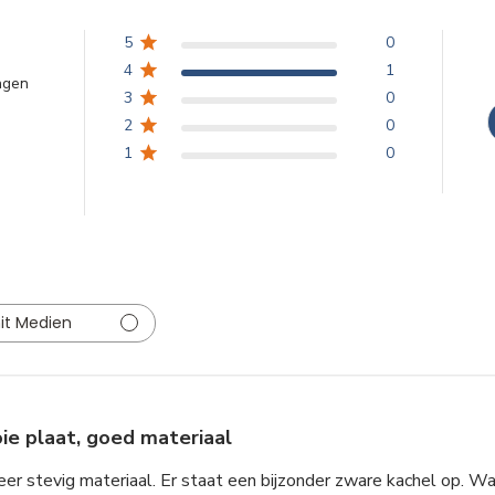
5
0
4
1
ngen
3
0
2
0
1
0
it Medien
ie plaat, goed materiaal
zeer stevig materiaal. Er staat een bijzonder zware kachel op. Wat 