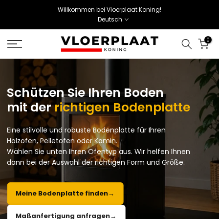
Willkommen bei Vloerplaat Koning!
Deutsch
0
Schützen Sie Ihren Boden
mit der
richtigen Bodenplatte
Eine stilvolle und robuste Bodenplatte für Ihren
Holzofen,
Pelletofen oder Kamin.
Wählen Sie unten Ihren Ofentyp aus. Wir helfen Ihnen
dann
bei der Auswahl der richtigen Form und Größe.
Meine Bodenplatte finden
→
Maßanfertigung anfragen
→