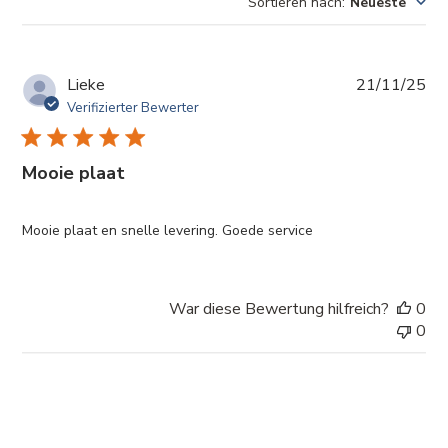
Sortieren nach
:
Neueste
suchen
Ver
Lieke
21/11/25
Verifizierter Bewerter
Mooie plaat
Mooie plaat en snelle levering. Goede service
War diese Bewertung hilfreich?
0
0