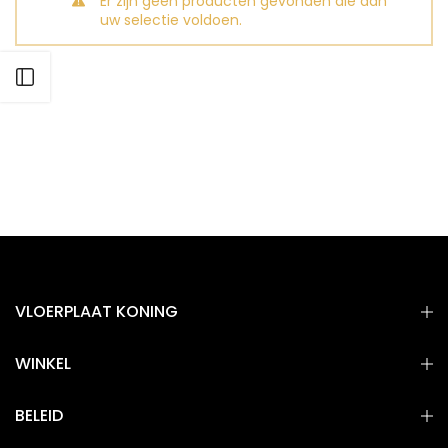
Er zijn geen producten gevonden die aan
uw selectie voldoen.
VLOERPLAAT KONING
WINKEL
BELEID